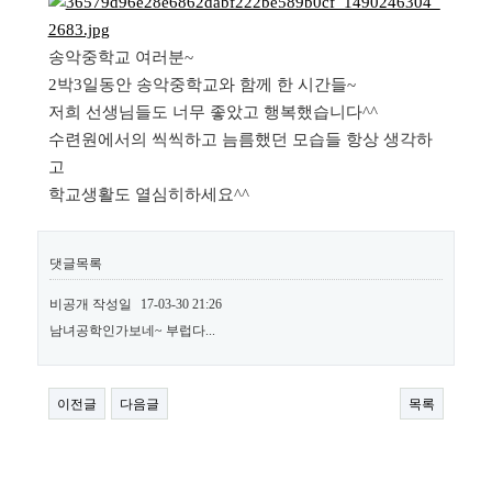
송악중학교 여러분~
2박3일동안 송악중학교와 함께 한 시간들~
저희 선생님들도 너무 좋았고 행복했습니다^^
수련원에서의 씩씩하고 늠름했던 모습들 항상 생각하
고
학교생활도 열심히하세요^^
댓글목록
비공개
작성일
17-03-30 21:26
남녀공학인가보네~ 부럽다...
이전글
다음글
목록