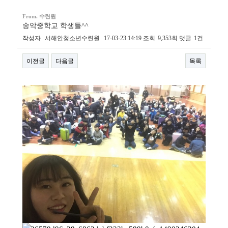
From. 수련원
송악중학교 학생들^^
작성자
서해안청소년수련원
17-03-23 14:19
조회
9,353회
댓글
1건
이전글
다음글
목록
본문